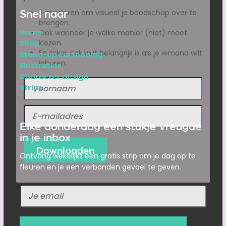
Snel naar
5 manieren om visueel je boodschap over te
brengen.
Home
Ook wanneer je welke manier (niet) moet
kiezen.
Shop
En zeker ook wat belangrijk is als je iemand wilt
Stand-up cartooning
inhuren.
Illustraties
Character design
Strips
Elke donderdag een stukje vreugde
in je inbox
Ontvang wekelijks een gratis strip om je dag op te
fleuren en je een verbonden gevoel te geven.