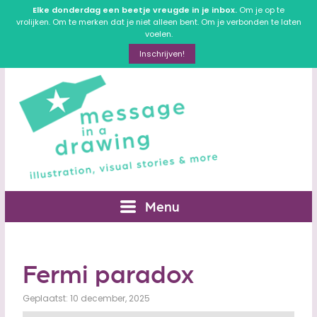
Elke donderdag een beetje vreugde in je inbox.
Om je op te
vrolijken. Om te merken dat je niet alleen bent. Om je verbonden te laten
voelen.
Inschrijven!
Menu
Fermi paradox
Geplaatst: 10 december, 2025