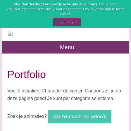
Elke donderdag een beetje vreugde in je inbox.
Om je op te
vrolijken. Om te merken dat je niet alleen bent. Om je verbonden te laten
voelen.
Inschrijven!
Menu
Portfolio
Voor Illustraties, Character design en Cartoons
zit je op
deze pagina goed! Je kunt per categorie selecteren.
Klik hier voor de video's
Zoek je animaties?