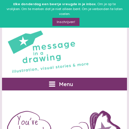
Elke donderdag een beetje vreugde in je inbox.
Om je op te
vrolijken. Om te merken dat je niet alleen bent. Om je verbonden te laten
voelen.
Inschrijven!
Menu