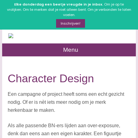
Elke donderdag een beetje vreugde in je inbox.
Om je op te
vrolijken. Om te merken dat je niet alleen bent. Om je verbonden te laten
voelen.
Inschrijven!
Menu
​Character Design
Een campagne of project heeft soms een echt gezicht
nodig. Of er is nèt iets meer nodig om je merk
herkenbaar te maken.
Als alle passende BN-ers lijden aan over-exposure,
denk dan eens aan een eigen karakter. Een figuurtje