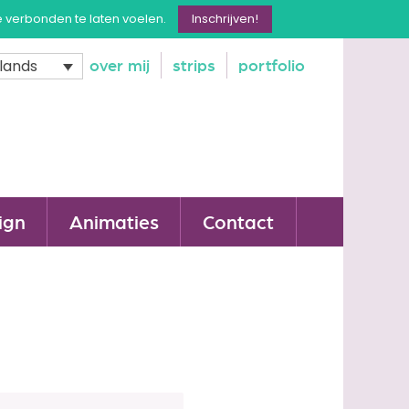
e verbonden te laten voelen.
Inschrijven!
over mij
strips
portfolio
lands
ign
Animaties
Contact