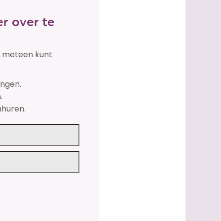
r over te
je meteen kunt
engen.
.
nhuren.