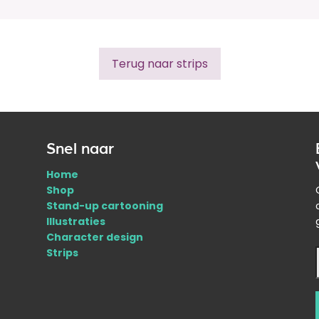
Terug naar strips
Snel naar
Home
Shop
Stand-up cartooning
Illustraties
Character design
Strips