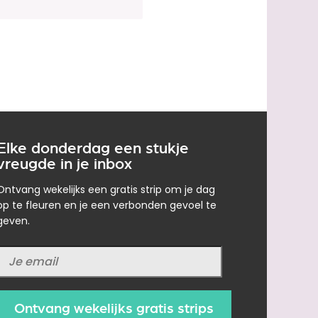
Elke donderdag een stukje
vreugde in je inbox
Ontvang wekelijks een gratis strip om je dag
op te fleuren en je een verbonden gevoel te
geven.