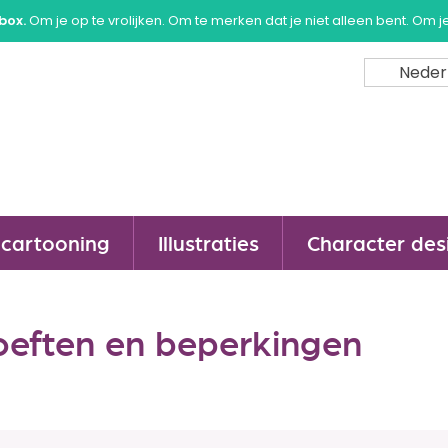
box.
Om je op te vrolijken. Om te merken dat je niet alleen bent. Om j
Neder
cartooning
Illustraties
Character des
eften en beperkingen