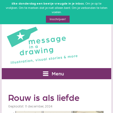
Elke donderdag een beetje vreugde in je inbox.
Om je op te
vrolijken. Om te merken dat je niet alleen bent. Om je verbonden te laten
voelen.
Inschrijven!
Menu
Rouw is als liefde
Geplaatst: 11 december, 2024