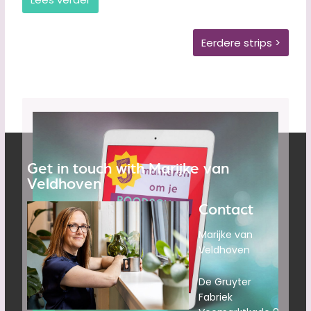
Eerdere strips >
Get in touch with Marijke van
Veldhoven
Contact
Marijke van
Veldhoven
De Gruyter
Fabriek