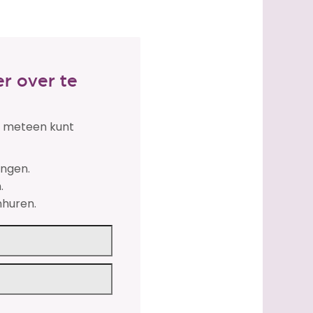
r over te
je meteen kunt
engen.
.
nhuren.