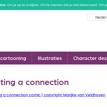
box.
Om je op te vrolijken. Om te merken dat je niet alleen bent. Om j
Neder
cartooning
Illustraties
Character des
ting a connection