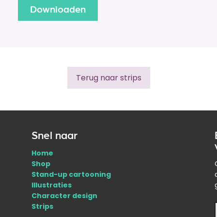
Terug naar strips
Snel naar
Home
Shop
Stand-up cartooning
Illustraties
Character design
Strips