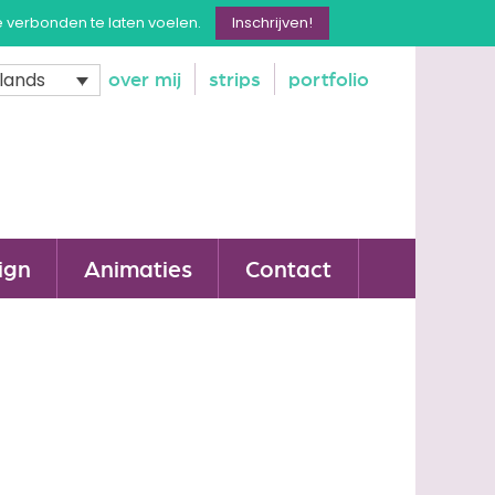
e verbonden te laten voelen.
Inschrijven!
over mij
strips
portfolio
lands
ign
Animaties
Contact