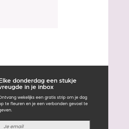
Elke donderdag een stukje
vreugde in je inbox
Ontvang wekelijks een gratis strip om je dag
op te fleuren en je een verbonden gevoel te
geven.