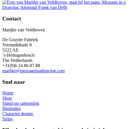
Contact
Marijke van Veldhoven
De Gruyter Fabriek
Veemarktkade 8
5222 AE
‘s-Hertogenbosch
The Netherlands
+31(0)6 24 86 87 88
marijke@messageinadrawing.com
Snel naar
Home
Shop
Stand-up cartooning
Illustraties
Character design
Strips