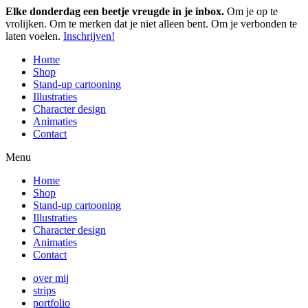
Elke donderdag een beetje vreugde in je inbox.
Om je op te
vrolijken. Om te merken dat je niet alleen bent. Om je verbonden te
laten voelen.
Inschrijven!
Home
Shop
Stand-up cartooning
Illustraties
Character design
Animaties
Contact
Menu
Home
Shop
Stand-up cartooning
Illustraties
Character design
Animaties
Contact
over mij
strips
portfolio