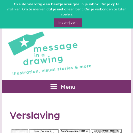
Elke donderdag een beetje vreugde in je inbox.
Om je op te
vrolijken. Om te merken dat je niet alleen bent. Om je verbonden te laten
voelen.
Inschrijven!
Menu
Verslaving