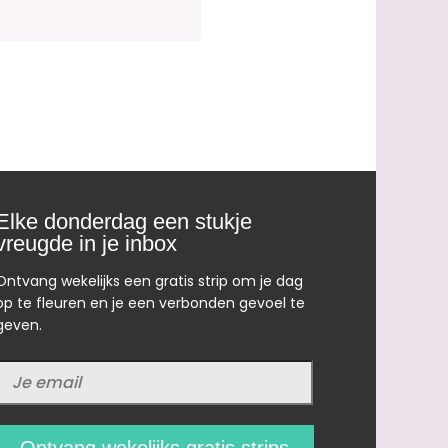
Elke donderdag een stukje
vreugde in je inbox
Ontvang wekelijks een gratis strip om je dag
op te fleuren en je een verbonden gevoel te
geven.