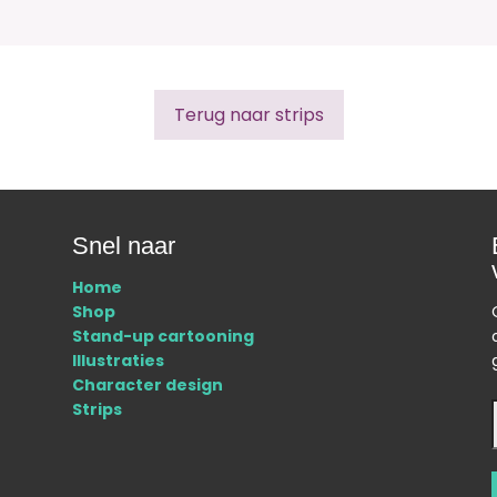
Terug naar strips
Snel naar
Home
Shop
Stand-up cartooning
Illustraties
Character design
Strips