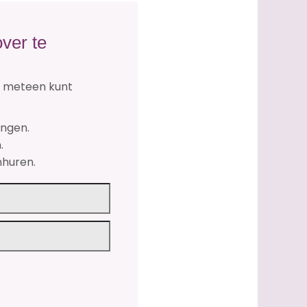
ver te
je meteen kunt
engen.
.
nhuren.