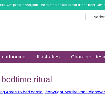
box.
Om je op te vrolijken. Om te merken dat je niet alleen bent. Om j
Neder
 cartooning
Illustraties
Character desi
bedtime ritual