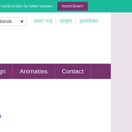
e verbonden te laten voelen.
Inschrijven!
over mij
strips
portfolio
lands
gn
Animaties
Contact