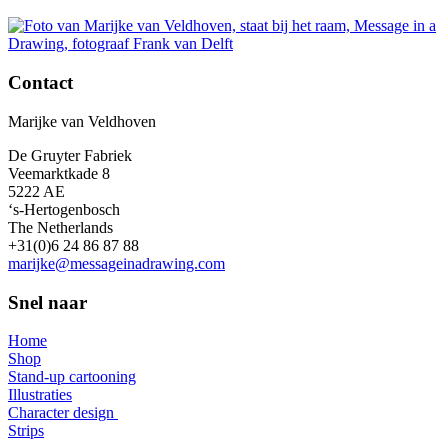
Contact
Marijke van Veldhoven
De Gruyter Fabriek
Veemarktkade 8
5222 AE
‘s-Hertogenbosch
The Netherlands
+31(0)6 24 86 87 88
marijke@messageinadrawing.com
Snel naar
Home
Shop
Stand-up cartooning
Illustraties
Character design
Strips