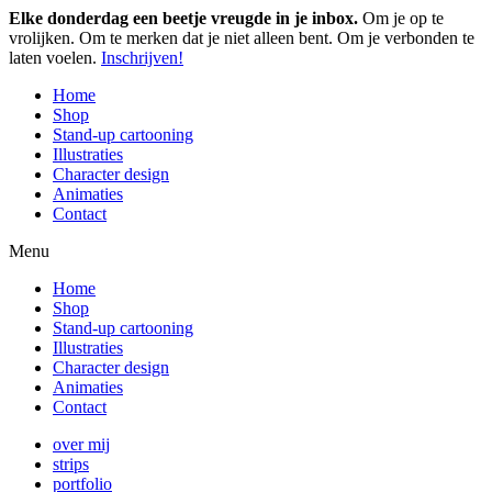
Elke donderdag een beetje vreugde in je inbox.
Om je op te
vrolijken. Om te merken dat je niet alleen bent. Om je verbonden te
laten voelen.
Inschrijven!
Home
Shop
Stand-up cartooning
Illustraties
Character design
Animaties
Contact
Menu
Home
Shop
Stand-up cartooning
Illustraties
Character design
Animaties
Contact
over mij
strips
portfolio