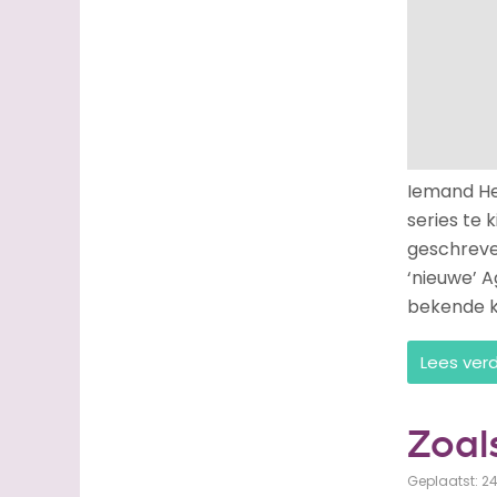
Iemand Her
series te 
geschreven
‘nieuwe’ 
bekende k
Lees ver
Zoal
Geplaatst: 2