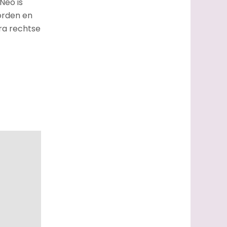
Neo is
orden en
tra rechtse