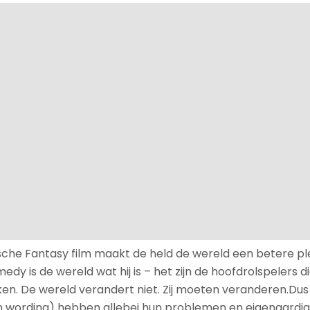
sche Fantasy film maakt de held de wereld een betere ple
dy is de wereld wat hij is – het zijn de hoofdrolspelers di
en. De wereld verandert niet. Zij moeten veranderen.Dus
in wording) hebben allebei hun problemen en eigenaardi