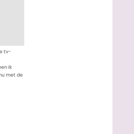
e tv-
oen ik
 nu met de