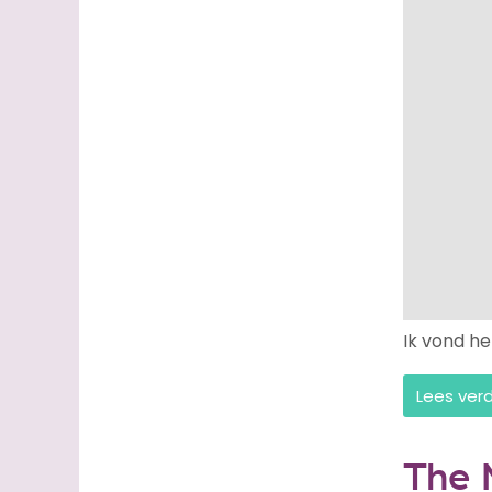
Ik vond he
Lees ver
The 