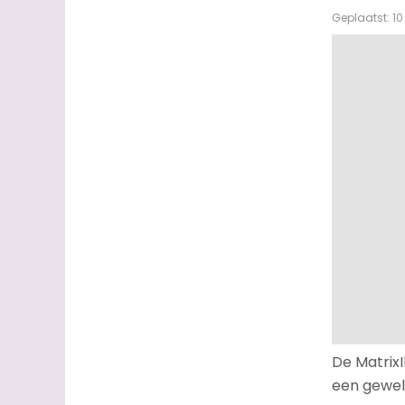
Geplaatst: 10 
De MatrixI
een geweld