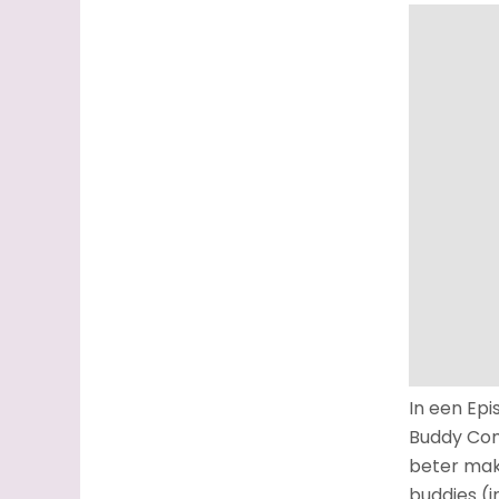
In een Epi
Buddy Come
beter mak
buddies (