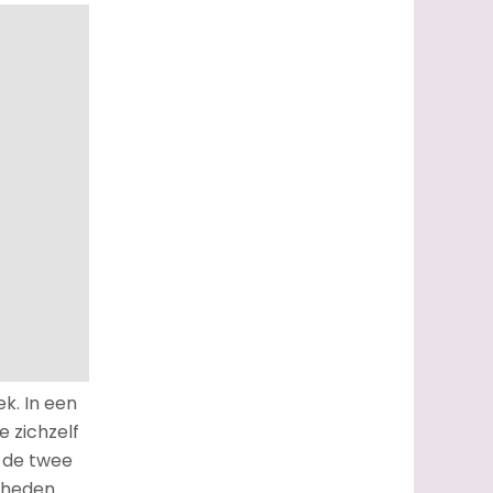
k. In een
e zichzelf
 de twee
gheden.