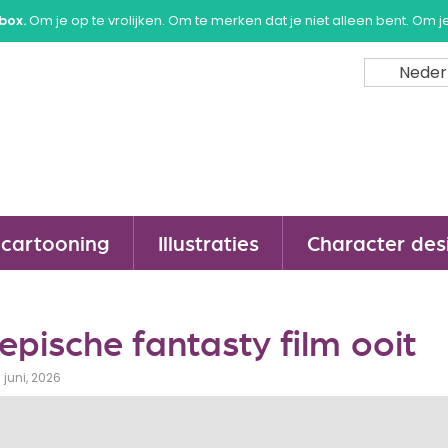
box.
Om je op te vrolijken. Om te merken dat je niet alleen bent. Om j
Neder
cartooning
Illustraties
Character des
epische fantasty film ooit
 juni, 2026