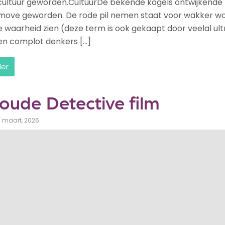
cultuur geworden.CultuurDe bekende kogels ontwijkende 
move geworden. De rode pil nemen staat voor wakker w
de waarheid zien (deze term is ook gekaapt door veelal ul
 en complot denkers […]
der
 oude Detective film
4 maart, 2026