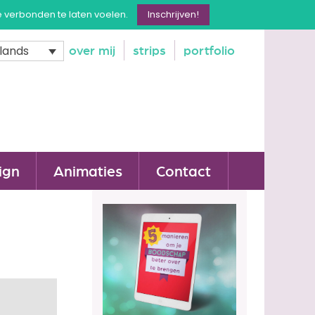
e verbonden te laten voelen.
Inschrijven!
over mij
strips
portfolio
lands
ign
Animaties
Contact