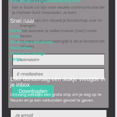
marijke@messageinadrawing.com
Een e-book vol tips voor visuele communicatie die
je meteen kunt toepassen. Je leert:
Snel naar
5 manieren om visueel je boodschap over te
brengen.
Home
Ook wanneer je welke manier (niet) moet
kiezen.
Shop
En zeker ook wat belangrijk is als je iemand wilt
Stand-up cartooning
inhuren.
Illustraties
Character design
Strips
Elke donderdag een stukje vreugde in
je inbox
Ontvang wekelijks een gratis strip om je dag op te
fleuren en je een verbonden gevoel te geven.