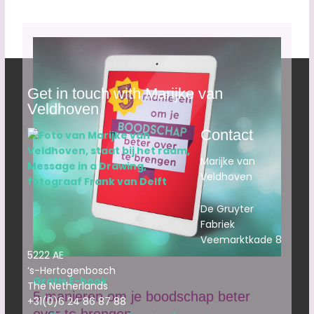
Get in touch with Marijke van
Veldhoven
Contact
Marijke van
Veldhoven
De Gruyter
Fabriek
Veemarktkade 8
5222 AE
‘s-Hertogenbosch
Gratis E-book
The Netherlands
5 manieren om je boodschap beter
+31(0)6 24 86 87 88
over te brengen