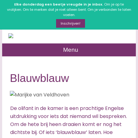
Elke donderdag een beetje vreugde in je inbox.
Om je op te
vrolijken. Om te merken dat je niet alleen bent. Om je verbonden te laten
voelen.
Inschrijven!
Menu
Blauwblauw
De olifant in de kamer is een prachtige Engelse
uitdrukking voor iets dat niemand wil bespreken.
Om de hete brij heen draaien komt er nog het
dichtste bij. Of iets ‘blauwblauw’ laten. Hoe