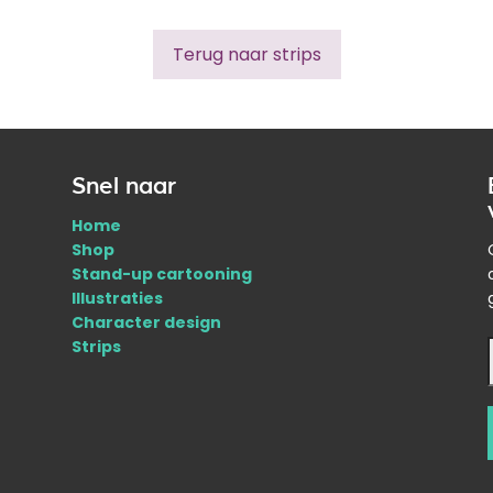
Terug naar strips
Snel naar
Home
Shop
Stand-up cartooning
Illustraties
Character design
Strips