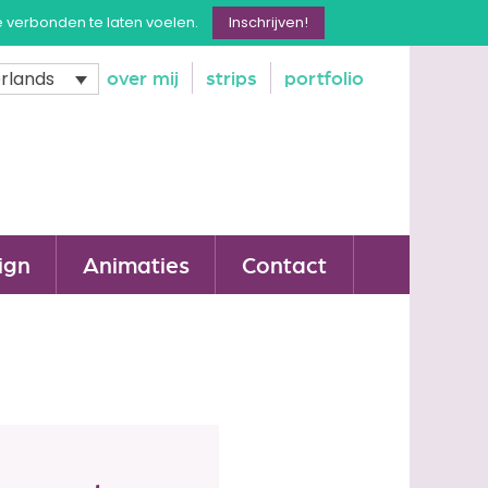
e verbonden te laten voelen.
Inschrijven!
over mij
strips
portfolio
rlands
ign
Animaties
Contact