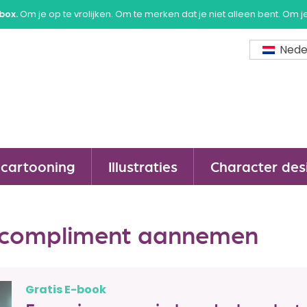
box.
Om je op te vrolijken. Om te merken dat je niet alleen bent. Om j
Nede
cartooning
Illustraties
Character des
 compliment aannemen
Gratis E-book