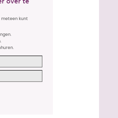
r over te
je meteen kunt
engen.
.
nhuren.