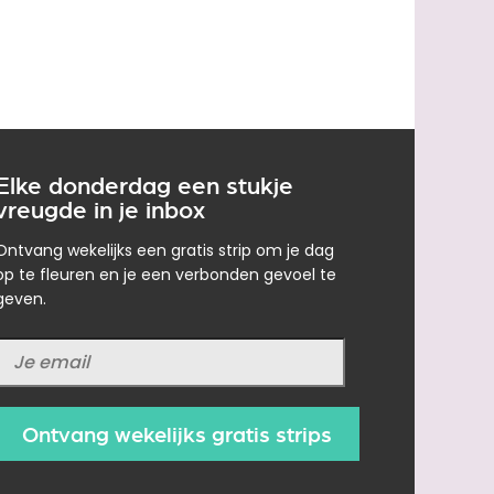
Elke donderdag een stukje
vreugde in je inbox
Ontvang wekelijks een gratis strip om je dag
op te fleuren en je een verbonden gevoel te
geven.