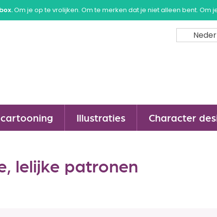
box.
Om je op te vrolijken. Om te merken dat je niet alleen bent. Om j
Neder
cartooning
Illustraties
Character des
, lelijke patronen