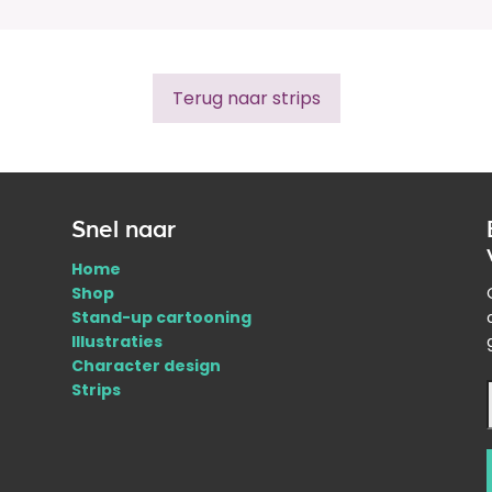
Terug naar strips
Snel naar
Home
Shop
Stand-up cartooning
Illustraties
Character design
Strips