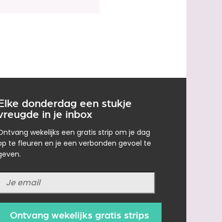
Elke donderdag een stukje
vreugde in je inbox
Ontvang wekelijks een gratis strip om je dag
op te fleuren en je een verbonden gevoel te
geven.