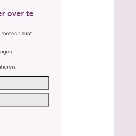
r over te
je meteen kunt
engen.
.
nhuren.