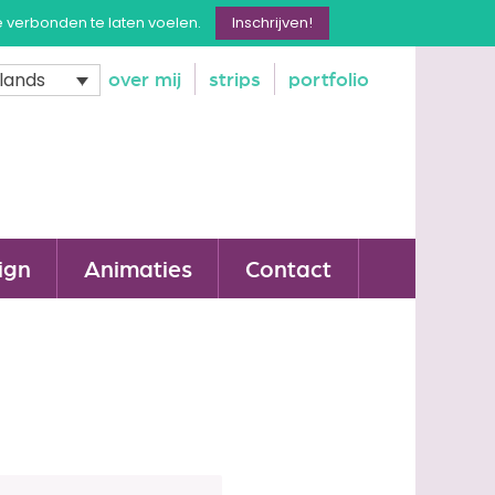
e verbonden te laten voelen.
Inschrijven!
over mij
strips
portfolio
lands
ign
Animaties
Contact