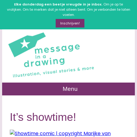
Elke donderdag een beetje vreugde in je inbox.
Om je op te
vrolijken. Om te merken dat je niet alleen bent. Om je verbonden te laten
voelen.
Inschrijven!
Menu
It’s showtime!