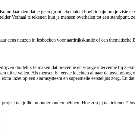
rand laat zien dat je geen groot tekentalent hoeft te zijn om je visie te 
elder Verhaal te tekenen kun je mensen overhalen tot een standpunt, ze ec
aar eens neuzen in lesboeken voor aardrijkskunde of een thematische Bo
rijven duidelijk te maken dat preventie en vroege interventie bij zie
n uit te vallen. Als mensen bij eerste klachten al naar de psycholoog o
t: extra inzet op een alarmsysteem en supersnelle eerstelijns zorg. En d
t project dat jullie nu onderhanden hebben. Hoe zou jij dat tekenen? Jus