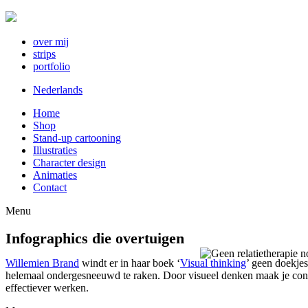
over mij
strips
portfolio
Nederlands
Home
Shop
Stand-up cartooning
Illustraties
Character design
Animaties
Contact
Menu
Infographics die overtuigen
Willemien Brand
windt er in haar boek ‘
Visual thinking
’ geen doekjes
helemaal ondergesneeuwd te raken. Door visueel denken maak je concret
effectiever werken.