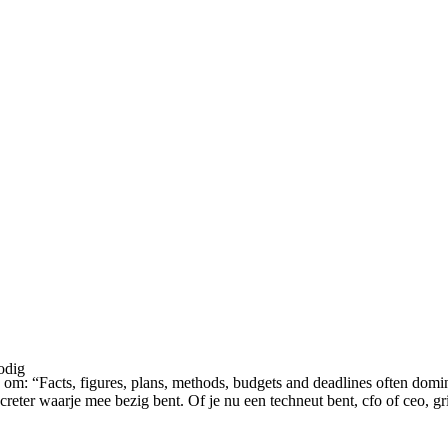
 om: “Facts, figures, plans, methods, budgets and deadlines often dom
er waarje mee bezig bent. Of je nu een techneut bent, cfo of ceo, grif