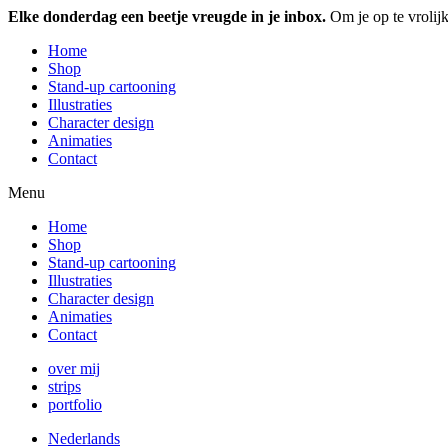
Elke donderdag een beetje vreugde in je inbox.
Om je op te vrolijk
Home
Shop
Stand-up cartooning
Illustraties
Character design
Animaties
Contact
Menu
Home
Shop
Stand-up cartooning
Illustraties
Character design
Animaties
Contact
over mij
strips
portfolio
Nederlands