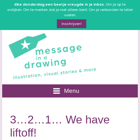
Elke donderdag een beetje vreugde in je inbox.
Om je op te
vrolijken. Om te merken dat je niet alleen bent. Om je verbonden te laten
voelen.
Inschrijven!
Menu
3…2…1… We have
liftoff!